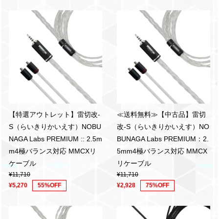
【特選アウトレット】雷切改-
≪送料無料≫【中古品】雷切
S（らいきりかいえす）NOBU
改-S（らいきりかいえす）NO
NAGA Labs PREMIUM :: 2.5m
BUNAGA Labs PREMIUM：2.
m4極バランス対応 MMCXリ
5mm4極バランス対応 MMCX
ケーブル
リケーブル
¥11,710
¥11,710
¥5,270
55%OFF
¥2,928
75%OFF