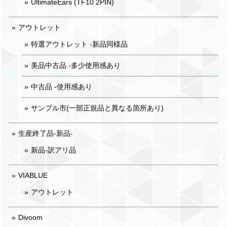
UltimateEars (TF10 2PIN)
アウトレット
特選アウトレット -新品同様品
美品中古品 -多少使用感あり
中古品 -使用感あり
サンプル市(一部正規品と異なる箇所あり)
生産終了品-新品-
新品-訳アリ品
VIABLUE
アウトレット
Divoom