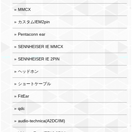
MMCX
カスタムIEM2pin
Pentaconn ear
SENNHEISER IE MMCX
SENNHEISER IE 2PIN
ヘッドホン
ショートケーブル
FitEar
qdc
audio-technica(A2DC/IM)