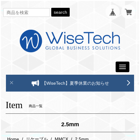
search
Toggle
navigati
【WiseTech】夏季休業のお知らせ
Item
商品一覧
2.5mm
Home
リケーブル
MMCX
2.5mm