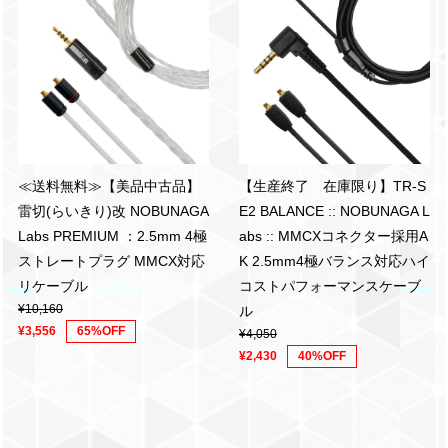
≪送料無料≫【美品中古品】
【生産終了 在庫限り】TR-S
雷切(らいきり)改 NOBUNAGA
E2 BALANCE :: NOBUNAGA L
Labs PREMIUM ：2.5mm 4極
abs :: MMCXコネクター採用A
ストレートプラグ MMCX対応
K 2.5mm4極バランス対応ハイ
リケーブル
コストパフォーマンスケーブ
¥10,160
ル
¥3,556
65%OFF
¥4,050
¥2,430
40%OFF