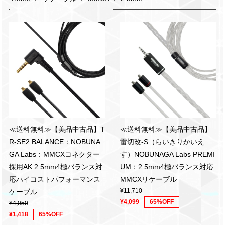
≪送料無料≫【美品中古品】T
≪送料無料≫【美品中古品】
R-SE2 BALANCE：NOBUNA
雷切改-S（らいきりかいえ
GA Labs：MMCXコネクター
す）NOBUNAGA Labs PREMI
採用AK 2.5mm4極バランス対
UM：2.5mm4極バランス対応
応ハイコストパフォーマンス
MMCXリケーブル
¥11,710
ケーブル
¥4,099
65%OFF
¥4,050
¥1,418
65%OFF