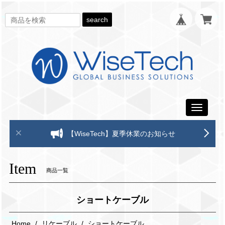
search
Toggle
navigati
【WiseTech】夏季休業のお知らせ
Item
商品一覧
ショートケーブル
Home
リケーブル
ショートケーブル