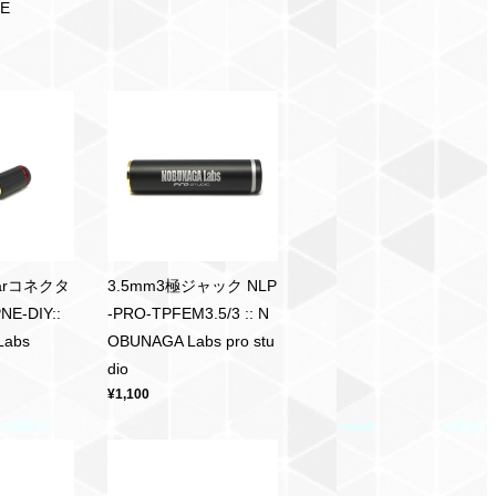
UE
 earコネクタ
3.5mm3極ジャック NLP
E-DIY::
-PRO-TPFEM3.5/3 :: N
Labs
OBUNAGA Labs pro stu
dio
¥1,100