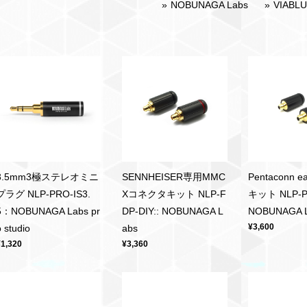
NOBUNAGA Labs
VIABL
3.5mm3極ステレオミニ
SENNHEISER専用MMC
Pentaconn
プラグ NLP-PRO-IS3.
Xコネクタキット NLP-F
キット NLP-PN
5：NOBUNAGA Labs pr
DP-DIY:: NOBUNAGA L
NOBUNAGA 
¥3,600
o studio
abs
¥1,320
¥3,360