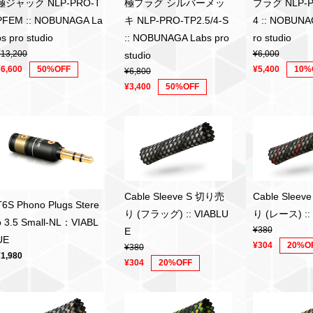
極ジャック NLP-PRO-T
極プラグ シルバーメッ
プラグ NLP-PR
PFEM :: NOBUNAGA La
キ NLP-PRO-TP2.5/4-S
4 :: NOBUNA
bs pro studio
:: NOBUNAGA Labs pro
ro studio
¥13,200
¥6,000
studio
¥6,600
50%OFF
¥5,400
10%
¥6,800
¥3,400
50%OFF
Cable Sleeve S 切り売
Cable Slee
T6S Phono Plugs Stere
り (フラッグ) :: VIABLU
り (レース) ::
o 3.5 Small-NL：VIABL
¥380
E
UE
¥304
20%O
¥380
¥1,980
¥304
20%OFF