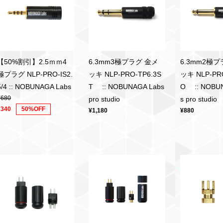
【50%割引】2.5ｍｍ4
6.3mm3極プラグ 金メ
6.3mm2極プ
極プラグ NLP-PRO-IS2.
ッキ NLP-PRO-TP6.3S
ッキ NLP-PR
5/4 :: NOBUNAGA Labs
T :: NOBUNAGA Labs
O :: NOBUN
¥680
pro studio
s pro studio
¥340
50%OFF
¥1,180
¥880