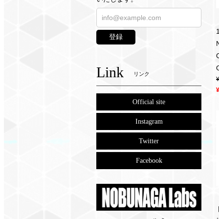
登録
Link
リンク
Official site
Instagram
Twitter
Facebook