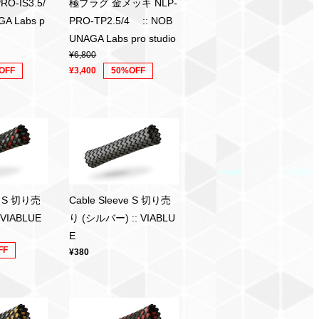
O-IS3.5/
極プラグ 金メッキ NLP-
GA Labs p
PRO-TP2.5/4 :: NOB
UNAGA Labs pro studio
¥6,800
OFF
¥3,400
50%OFF
ve S 切り売
Cable Sleeve S 切り売
 VIABLUE
り (シルバー) :: VIABLU
E
FF
¥380