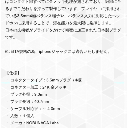
はコンタクト部すべてに金メッキ処理が施されており、細部に至
るまでこだわりを持って製作しています。プレイヤ―に採用され
ている3.5mm4極バランス端子や、バランス入力に対応したヘッ
ドホンに採用することで、潜在能力を最大限に発揮します。
日本の技術者がプライドをかけて精密に加工された日本製プラグ
です。
※JEITA規格の為、iphoneジャックには適合いたしません。
【仕様】
ㆍ コネクタータイプ：3.5mmプラグ（4極)
ㆍ コネクター加工：24K 金メッキ
ㆍ プラグ外径：9.0mm
ㆍ プラグ長辺：40.7mm
ㆍ ケーブル対応径：～ 4.0mm
ㆍ 入数：１個入
ㆍ メーカ：NOBUNAGA Labs