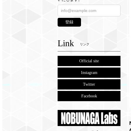
登録
Link
リンク
Official site
Instagram
Twitter
Facebook