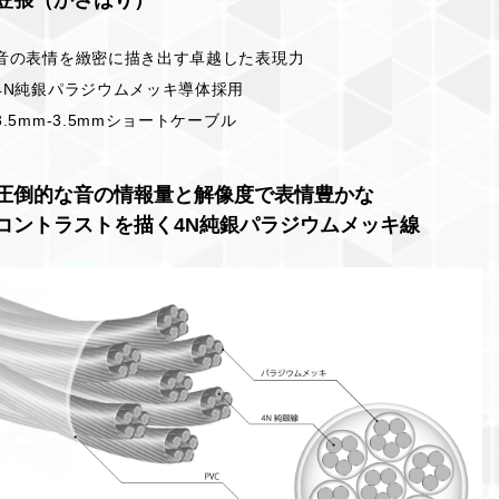
笠張（かさはり）
音の表情を緻密に描き出す卓越した表現力
4N純銀パラジウムメッキ導体採用
3.5mm-3.5mmショートケーブル
圧倒的な音の情報量と解像度で表情豊かな
コントラストを描く4N純銀パラジウムメッキ線