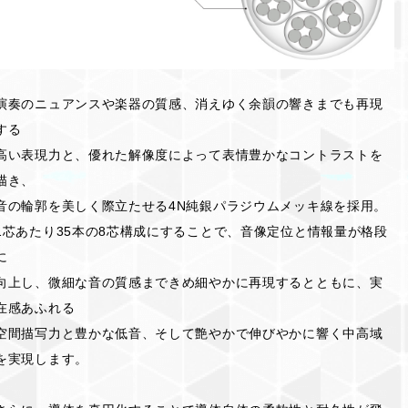
演奏のニュアンスや楽器の質感、消えゆく余韻の響きまでも再現
する
高い表現力と、優れた解像度によって表情豊かなコントラストを
描き、
音の輪郭を美しく際立たせる4N純銀パラジウムメッキ線を採用。
1芯あたり35本の8芯構成にすることで、音像定位と情報量が格段
に
向上し、微細な音の質感まできめ細やかに再現するとともに、実
在感あふれる
空間描写力と豊かな低音、そして艶やかで伸びやかに響く中高域
を実現します。