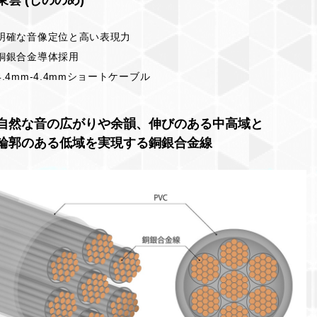
東雲 (しののめ)
明確な音像定位と高い表現力
銅銀合金導体採用
4.4mm-4.4mmショートケーブル
自然な音の広がりや余韻、伸びのある中高域と
輪郭のある低域を実現する銅銀合金線