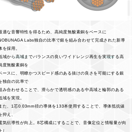
最適な音響特性を得るため、高純度無酸素銅をベースに
NOBUNAGA Labs独自の比率で銀を組み合わせて完成された新導
体を採用。
低域から高域までバランスの良いワイドレンジ再生を実現する高
純度無酸素銅を
ベースに、明瞭かつスピード感のある抜けの良さを可能にする銀
を独自の比率で
組み合わせることで、滑らかで透明感のある中高域と輪郭のある
低域を実現。
また、1芯0.03mm径の導体を133本使用することで、導体抵抗値
を抑え、
電気伝導性が向上。8芯構成にすることで、音像定位と情報量が向
上し、