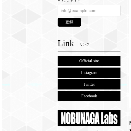
登録
Link
リンク
Official site
Instagram
Twitter
Facebook