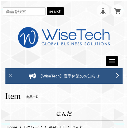
search
Toggle
navigati
【WiseTech】夏季休業のお知らせ
Item
商品一覧
はんだ
Home
DIYパーツ
VIABLUE
はんだ