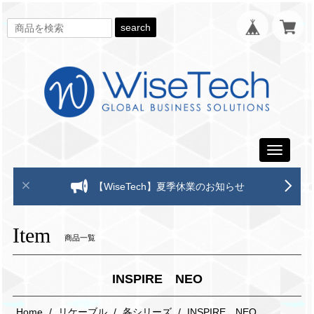
search
Toggle
navigati
【WiseTech】夏季休業のお知らせ
Item
商品一覧
INSPIRE NEO
Home
リケーブル
各シリーズ
INSPIRE NEO