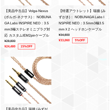
【美品中古品】Volga-Nexus
【特選アウトレット】瑞牆 (み
(ボルガ-ネクサス)： NOBUNA
ずがき)： NOBUNAGA Labs I
GA Labs INSPIRE NEO：3.5
NSPIRE NEO：3.5mm3極3.5
mm3極ステレオミニプラグ対
mmＸ2 ヘッドホンケーブル
¥34,800
応 カスタムIEM2pinケーブル
¥33,060
5%OFF
¥28,800
¥24,480
15%OFF
【美品中古品】瑞牆 (みずが