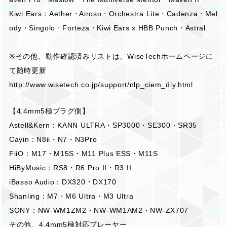
Kiwi Ears：Aether ⋅ Airoso ⋅ Orchestra Lite ⋅ Cadenza ⋅ Mel
ody ⋅ Singolo ⋅ Forteza ⋅ Kiwi Ears x HBB Punch・Astral
※その他、動作確認済みリストは、WiseTechホームページに
て随時更新
http://www.wisetech.co.jp/support/nlp_ciem_diy.html
【4.4mm5極プラグ側】
Astell&Kern：KANN ULTRA・SP3000・SE300・SR35
Cayin：N8ii・N7・N3Pro
FiiO：M17・M15S・M11 Plus ESS・M11S
HiByMusic：RS8・R6 Pro II・R3 II
iBasso Audio：DX320・DX170
Shanling：M7・M6 Ultra・M3 Ultra
SONY：NW-WM1ZM2・NW-WM1AM2・NW-ZX707
その他、4.4mm5極対応プレーヤー