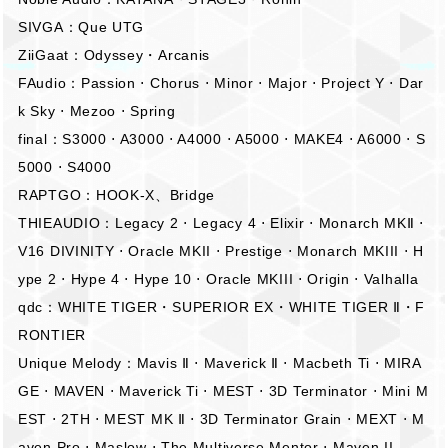
SIVGA：Que UTG
ZiiGaat：Odyssey・Arcanis
FAudio：Passion ⋅ Chorus ⋅ Minor ⋅ Major ⋅ Project Y ⋅ Dar
k Sky ⋅ Mezoo ⋅ Spring
final：S3000 ⋅ A3000 ⋅ A4000 ⋅ A5000 ⋅ MAKE4 ⋅ A6000 ⋅ S
5000 ⋅ S4000
RAPTGO：HOOK-X、Bridge
THIEAUDIO：Legacy 2 ⋅ Legacy 4 ⋅ Elixir ⋅ Monarch MKⅡ ⋅
V16 DIVINITY ⋅ Oracle MKII ⋅ Prestige ⋅ Monarch MKIII ⋅ H
ype 2 ⋅ Hype 4 ⋅ Hype 10 ⋅ Oracle MKIII ⋅ Origin ⋅ Valhalla
qdc：WHITE TIGER・SUPERIOR EX・WHITE TIGER Ⅱ・F
RONTIER
Unique Melody：Mavis Ⅱ ⋅ Maverick Ⅱ ⋅ Macbeth Ti ⋅ MIRA
GE ⋅ MAVEN ⋅ Maverick Ti ⋅ MEST ⋅ 3D Terminator ⋅ Mini M
EST ⋅ 2TH ⋅ MEST MK Ⅱ ⋅ 3D Terminator Grain ⋅ MEXT ⋅ M
aven Pro ⋅ Maslow ⋅ The Multiverse Mentor ⋅ Maven II