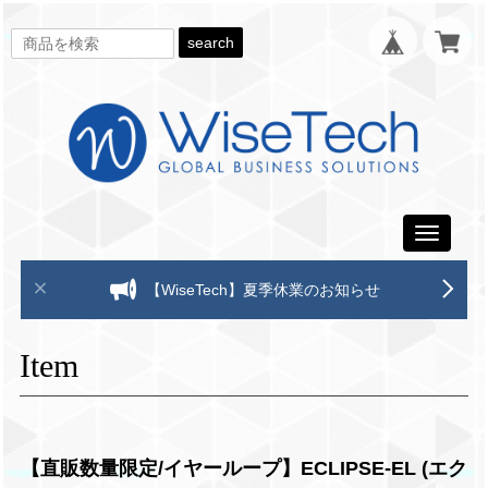
search
Toggle
navigati
【WiseTech】夏季休業のお知らせ
Item
【直販数量限定/イヤーループ】ECLIPSE-EL (エク