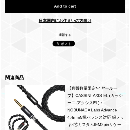
Add to cart
日本国内にお住まいの方向け
通報する
関連商品
【直販数量限定/イヤールー
プ】CASSINI-AXIS-EL (カッシ
ーニ-アクシスEL)：
NOBUNAGA Labs Advance：
4.4mm5極バランス対応 錫メッ
キ8芯カスタムIEM2pinリケー