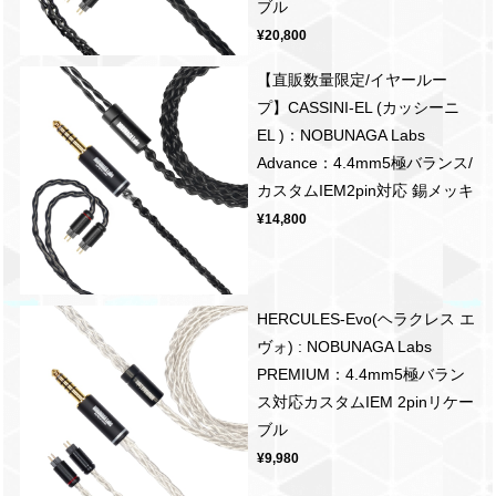
ブル
¥20,800
【直販数量限定/イヤールー
プ】CASSINI-EL (カッシーニ
EL )：NOBUNAGA Labs
Advance：4.4mm5極バランス/
カスタムIEM2pin対応 錫メッキ
¥14,800
HERCULES-Evo(ヘラクレス エ
ヴォ) : NOBUNAGA Labs
PREMIUM：4.4mm5極バラン
ス対応カスタムIEM 2pinリケー
ブル
¥9,980