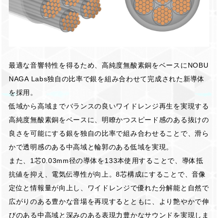
最適な音響特性を得るため、高純度無酸素銅をベースにNOBU
NAGA Labs独自の比率で銀を組み合わせて完成された新導体
を採用。
低域から高域までバランスの良いワイドレンジ再生を実現する
高純度無酸素銅をベースに、明瞭かつスピード感のある抜けの
良さを可能にする銀を独自の比率で組み合わせることで、滑ら
かで透明感のある中高域と輪郭のある低域を実現。
また、1芯0.03mm径の導体を133本使用することで、導体抵
抗値を抑え、電気伝導性が向上。8芯構成にすることで、音像
定位と情報量が向上し、ワイドレンジで優れた分解能と自然で
広がりのある豊かな音場を再現するとともに、より艶やかで伸
びのある中高域と深みのある表現力豊かなサウンドを実現しま