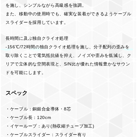
を施し、シンプルながら高級感を強調。
また、移動中の使用時でも、確実な装着ができるようケーブル
スライダーを採用しています。
長時間に及ぶ独自クライオ処理
-156℃/72時間の独自クライオ処理を施し、分子配列の歪みを
取り除くことで電気抵抗値を抑え、ノイズや歪みを低減し、ク
リアで立体的な空間表現と、S/N比が優れた情報豊かなサウン
ドを可能にします。
スペック
・ケーブル：銅銀合金導体・8芯
・ケーブル長：120cm
・イヤーループ：あり(熱収縮チューブ加工)
・ケーブルスライダー：スライダー有り