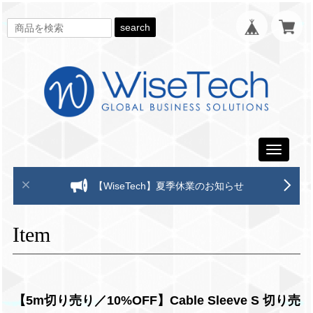
search
Toggle
navigati
【WiseTech】夏季休業のお知らせ
Item
【5m切り売り／10%OFF】Cable Sleeve S 切り売