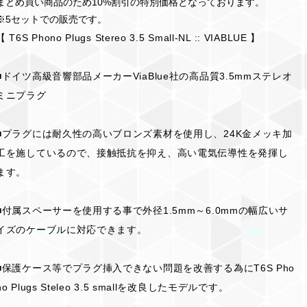
まとめ買い商品のため10%割引の特別価格となっております。
※5セットでの販売です。
【 T6S Phono Plugs Stereo 3.5 Small-NL :: VIABLUE 】
■ドイツ高級音響部品メーカーViaBlue社の高品質3.5mmステレオ
ミニプラグ
■プラグには耐久性の高いブロンズ素材を使用し、24K金メッキ加
工を施しているので、接触抵抗を抑え、高い電気伝導性を発揮し
ます。
■付属スペーサーを使用する事で外径1.5mm～6.0mmの幅広いサ
イズのケーブルに対応できます。
■保護ケース等でプラグ挿入できない問題を改善する為にT6S Pho
no Plugs Steleo 3.5 smallを改良したモデルです。