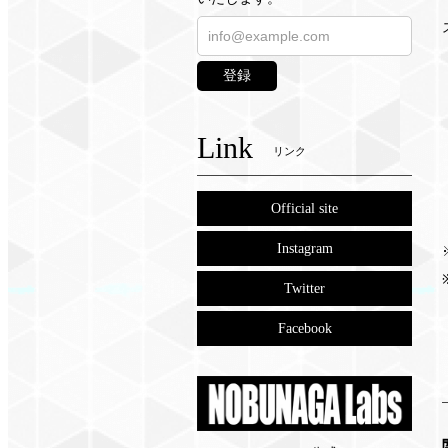
登録
Link
リンク
Official site
Instagram
Twitter
Facebook