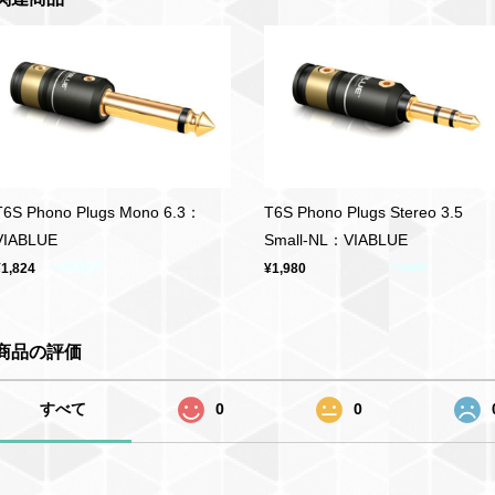
T6S Phono Plugs Mono 6.3：
T6S Phono Plugs Stereo 3.5
VIABLUE
Small-NL：VIABLUE
¥1,824
¥1,980
商品の評価
すべて
0
0