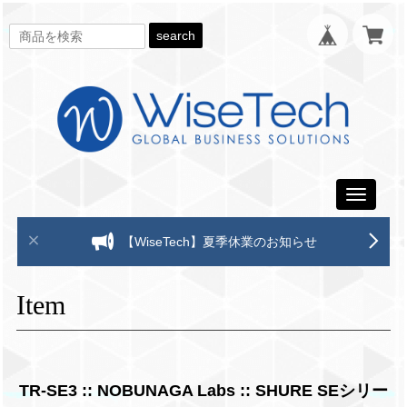
search
Toggle
navigati
【WiseTech】夏季休業のお知らせ
Item
TR-SE3 :: NOBUNAGA Labs :: SHURE SEシリー