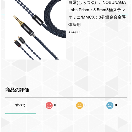
白露(しらつゆ) ： NOBUNAGA
Labs Prism：3.5mm3極ステレ
オミニ/MMCX：8芯銀金合金導
体採用
¥24,800
商品の評価
すべて
0
0
0