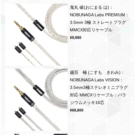
鬼丸 破(おにまる は)：
NOBUNAGA Labs PREMIUM：
3.5mm 3極 ストレートプラグ
MMCX対応リケーブル
¥9,980
越百 極 (こすも きわみ)：
NOBUNAGA Labs VISION：
3.5mm3極ステレオミニプラグ
対応 MMCXリケーブル：パラ
ジウムメッキ16芯
¥68,800