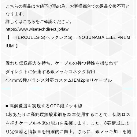
こちらの商品はお値下げ品の為、お客様都合での返品交換不可と
なります。
詳しくはこちらをご確認ください。
https://www.wisetechdirect.jp/law
【 HERCULES-S(ヘラクレスS) :: NOBUNAGA Labs PREM
IUM 】
優れた伝送能力を持ち、ケーブルの持つ特性を損なわず
ダイレクトに伝達する銀メッキコネクタ採用
4.4mm5極バランス対応カスタムIEM2pinリケーブル
■ 高解像度を実現するOFC銀メッキ線
1芯あたりに高純度無酸素銅を23本使用することで、伝送ロス
を抑えケーブル本来の能力を発揮します。また、8芯構成によ
り定位感と情報量を飛躍的に向上。さらに、銀メッキ加工を施