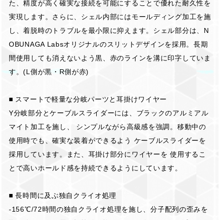
た、精度が高く確実な接続を可能にすることで優れた耐久性を
実現します。さらに、シェル内部にはモールディング加工を施
し、着脱時のトラブルを最小限に抑えます。シェル部分は、N
OBUNAGA Labsオリジナルのスリットデザインを採用。長期
間使用しても消えないよう黒、赤のラインを溝に印字していま
す。(L側が黒・R側が赤)
■ スマートで軽量な分岐パーツと耳掛けワイヤー
Y分岐部分とケーブルスライダーには、ブラックのアルミアル
マイト加工を施し、 シンプルながら高級感を強調。移動中の
使用時でも、確実な装着ができるよう ケーブルスライダーを
採用しています。また、耳掛け部分にワイヤーを 使用するこ
とで高いホールド感を持続できるようにしています。
■ 長時間に及ぶ独自クライオ処理
-156℃/72時間の独自クライオ処理を施し、分子配列の歪みを