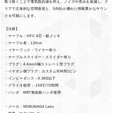
取り除くことで電気抵抗値を抑え、ノイズや歪みを低減し、ク
リアで立体的な空間表現と、S/N比が優れた情報豊かなサウン
ドを可能にします。
【仕様】
・ケーブル：OFC 8芯・銀メッキ
・ケーブル長：120cm
・イヤーフック：ワイヤー有り
・ケーブルスライダー：スライダー有り
・プラグ：4.4mm5極ストレート型プラグ
・イヤホン側プラグ：カスタムIEM用2ピン
・インピーダンス：0.28Ω以下
・クライオ処理：-156℃/72時間
・ハンダ : WBT無鉛銀ハンダ使用
・メーカ：NOBUNAGA Labs