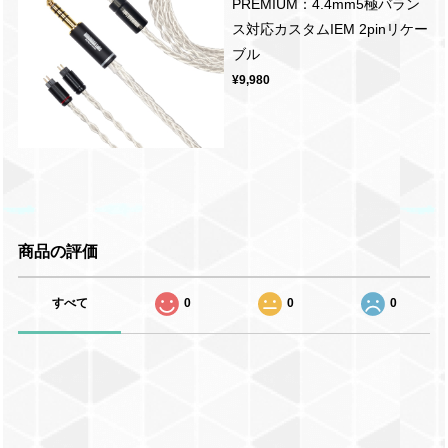
PREMIUM：4.4mm5極バラン
ス対応カスタムIEM 2pinリケー
ブル
¥9,980
商品の評価
すべて
0
0
0