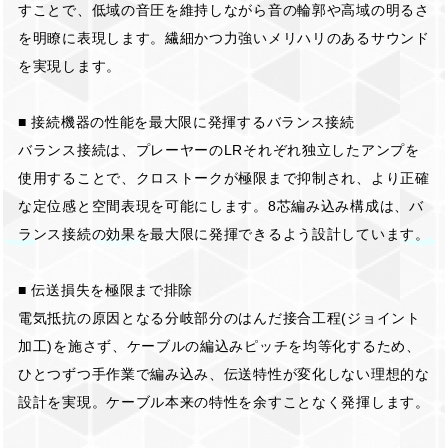
すことで、低域の音圧を維持しながら音の輪郭や高域の明るさ
を明瞭に表現します。繊細かつ力強いメリハリのあるサウンド
を実現します。
■ 接続機器の性能を最大限に発揮するバランス接続
バランス接続は、プレーヤーのLRそれぞれ独立したアンプを
使用することで、クロストークが極限まで抑制され、より正確
な定位感と空間表現を可能にします。8芯編み込み構成は、バ
ランス接続の効果を最大限に発揮できるよう設計しています。
■ 伝送損失を極限まで排除
電気抵抗の原因となる分岐部分のはんだ接合工程(ジョイント
加工)を施さず、ケーブルの編込みピッチを均等化するため、
ひとつずつ手作業で編み込み、伝送特性が変化しない理想的な
設計を実現。ケーブル本来の特性を余すことなく発揮します。