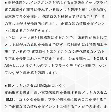
■ 高解像度とハイレスポンスを実現する日本製銀メッキプラグ
電気伝導性が非常に優れている銀メッキ処理を施した高品質な
日本製プラグを採用。 伝送ロスを極限まで抑えることで、音
の立ち上がりが飛躍的に向上し、 正確な音の情報をダイレク
トに伝えることができます。
さらに、メッキ層を3層構造にすることで、 密着性が向上して
メッキ剥がれの原因を極限まで防ぎ、接触表面には特殊加工を
施しているので 電気特性を落とすことなく酸化侵食などのト
ラブルを長期にわたって防止します。 シェル部分は、NOBUN
AGA Labsオリジナルのマットブラックデザイン採用で、シン
プルながら高級感を強調します。
■ 銀メッキカスタムIEM2pinコネクタ
接触抵抗を抑え、高い電気伝導性を発揮する銀メッキカスタム
IEM2pinコネクタを採用。プラグ側同様に伝送ロスを抑えるこ
とで正確な音の情報をダイレクトに伝えることができます。ま