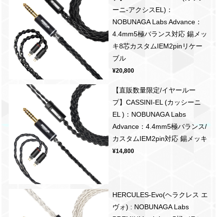
ーニ-アクシスEL)：
NOBUNAGA Labs Advance：
4.4mm5極バランス対応 錫メッ
キ8芯カスタムIEM2pinリケー
ブル
¥20,800
【直販数量限定/イヤールー
プ】CASSINI-EL (カッシーニ
EL )：NOBUNAGA Labs
Advance：4.4mm5極バランス/
カスタムIEM2pin対応 錫メッキ
¥14,800
HERCULES-Evo(ヘラクレス エ
ヴォ) : NOBUNAGA Labs