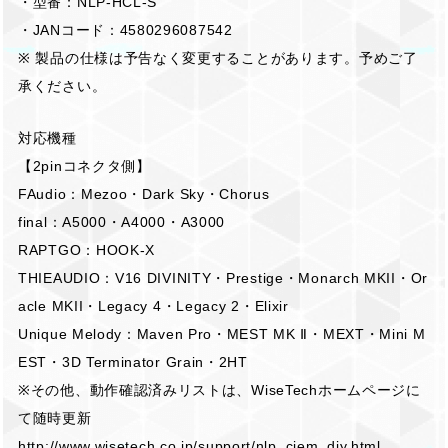
・型番：NLP-HCL-S
・JANコード：4580296087542
※ 製品の仕様は予告なく変更することがあります。予めご了
承ください。
対応機種
【2pinコネクタ側】
FAudio：Mezoo・Dark Sky・Chorus
final：A5000・A4000・A3000
RAPTGO：HOOK-X
THIEAUDIO：V16 DIVINITY・Prestige・Monarch MKII・Or
acle MKII・Legacy 4・Legacy 2・Elixir
Unique Melody：Maven Pro・MEST MK Ⅱ・MEXT・Mini M
EST・3D Terminator Grain・2HT
※その他、動作確認済みリストは、WiseTechホームページに
て随時更新
http://www.wisetech.co.jp/support/nlp_ciem_diy.html