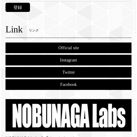
登録
Link
リンク
Official site
Instagram
Twitter
Facebook