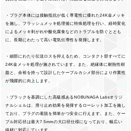
・プラグ本体には接触抵抗が低く導電性に優れた24K金メッキ
を施し、フラッシュメッキ処理後に特殊処理を行い、経時変化
によるメッキ剥がれや酸化腐食などのトラブルを防ぐととも
に、長期にわたって高い電気伝導性を発揮します。
・細部にわたり伝送ロスを抑えるため、コンタクト部すべてに
24K金メッキ処理が施されています。また、絶縁体に耐熱性樹
脂と、余裕を持って設計したケーブルカシメ部分により作業性
が飛躍的に向上します。
・ブラックを基調にした高級感あるNOBUNAGA Labsオリジ
ナルシェルは、滑り止め効果を発揮するローレット加工を施し
ており、プラグの着脱を簡単かつ安全に行えます。また、ケー
ブル対応径は最大7.5mmの大口径仕様になっており、幅広い
線材に対応しています。