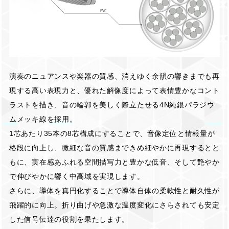
演奏のニュアンスや楽器の質感、消えゆく余韻の響きまでも再
現する高い表現力と、優れた解像度によって表情豊かなコント
ラストを描き、音の輪郭を美しく際立たせる4N純銀パラジウ
ムメッキ線を採用。
1芯あたり35本の8芯構成にすることで、音像定位と情報量が
格段に向上し、微細な音の質感まできめ細やかに再現するとと
もに、実在感あふれる空間描写力と豊かな低音、そして艶やか
で伸びやかに響く中高域を実現します。
さらに、導体を真円化することで導体自体の柔軟性と耐久性が
飛躍的に向上。折り曲げや急激な温度変化にさらされても安定
した信号伝達の役割を果たします。