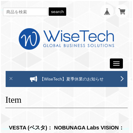
search
Toggle
navigati
【WiseTech】夏季休業のお知らせ
Item
VESTA (ベスタ)： NOBUNAGA Labs VISION：