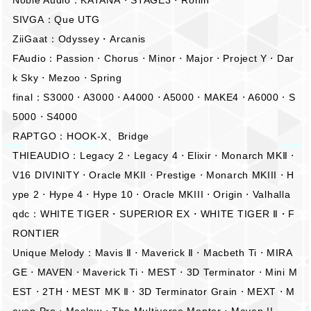
SIVGA：Que UTG
ZiiGaat：Odyssey・Arcanis
FAudio：Passion ⋅ Chorus ⋅ Minor ⋅ Major ⋅ Project Y ⋅ Dar
k Sky ⋅ Mezoo ⋅ Spring
final：S3000 ⋅ A3000 ⋅ A4000 ⋅ A5000 ⋅ MAKE4 ⋅ A6000 ⋅ S
5000 ⋅ S4000
RAPTGO：HOOK-X、Bridge
THIEAUDIO：Legacy 2 ⋅ Legacy 4 ⋅ Elixir ⋅ Monarch MKⅡ ⋅
V16 DIVINITY ⋅ Oracle MKII ⋅ Prestige ⋅ Monarch MKIII ⋅ H
ype 2 ⋅ Hype 4 ⋅ Hype 10 ⋅ Oracle MKIII ⋅ Origin ⋅ Valhalla
qdc：WHITE TIGER・SUPERIOR EX・WHITE TIGER Ⅱ・F
RONTIER
Unique Melody：Mavis Ⅱ ⋅ Maverick Ⅱ ⋅ Macbeth Ti ⋅ MIRA
GE ⋅ MAVEN ⋅ Maverick Ti ⋅ MEST ⋅ 3D Terminator ⋅ Mini M
EST ⋅ 2TH ⋅ MEST MK Ⅱ ⋅ 3D Terminator Grain ⋅ MEXT ⋅ M
aven Pro ⋅ Maslow ⋅ The Multiverse Mentor ⋅ Maven II