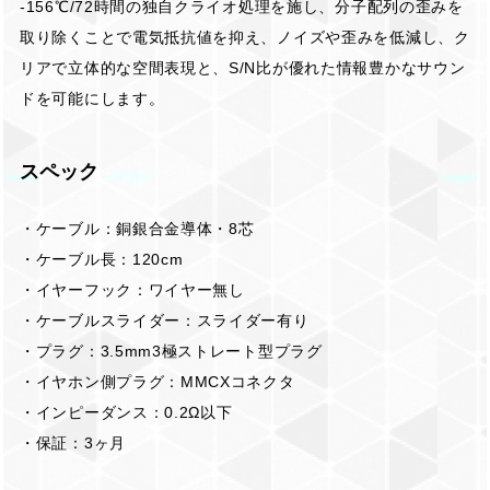
-156℃/72時間の独自クライオ処理を施し、分子配列の歪みを
取り除くことで電気抵抗値を抑え、ノイズや歪みを低減し、ク
リアで立体的な空間表現と、S/N比が優れた情報豊かなサウン
ドを可能にします。
スペック
・ケーブル：銅銀合金導体・8芯
・ケーブル長：120cm
・イヤーフック：ワイヤー無し
・ケーブルスライダー：スライダー有り
・プラグ：3.5mm3極ストレート型プラグ
・イヤホン側プラグ：MMCXコネクタ
・インピーダンス：0.2Ω以下
・保証：3ヶ月