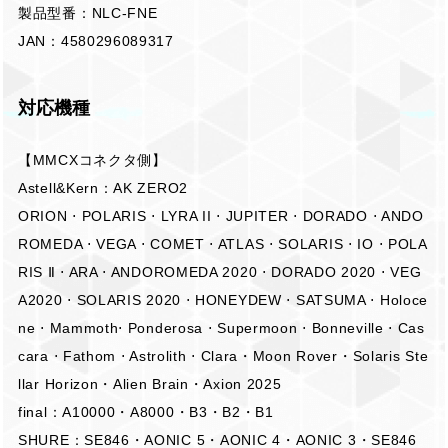
製品型番：NLC-FNE
JAN：4580296089317
対応機種
【MMCXコネクタ側】
Astell&Kern：AK ZERO2
ORION ⋅ POLARIS ⋅ LYRA II ⋅ JUPITER ⋅ DORADO ⋅ ANDO
ROMEDA ⋅ VEGA ⋅ COMET ⋅ ATLAS ⋅ SOLARIS ⋅ IO ⋅ POLA
RIS Ⅱ ⋅ ARA ⋅ ANDOROMEDA 2020 ⋅ DORADO 2020 ⋅ VEG
A2020 ⋅ SOLARIS 2020 ⋅ HONEYDEW ⋅ SATSUMA ⋅ Holoce
ne ⋅ Mammoth⋅ Ponderosa ⋅ Supermoon ⋅ Bonneville ⋅ Cas
cara ⋅ Fathom ⋅ Astrolith ⋅ Clara・Moon Rover・Solaris Ste
llar Horizon・Alien Brain・Axion 2025
final：A10000・A8000・B3・B2・B1
SHURE：SE846・AONIC 5・AONIC 4・AONIC 3・SE846