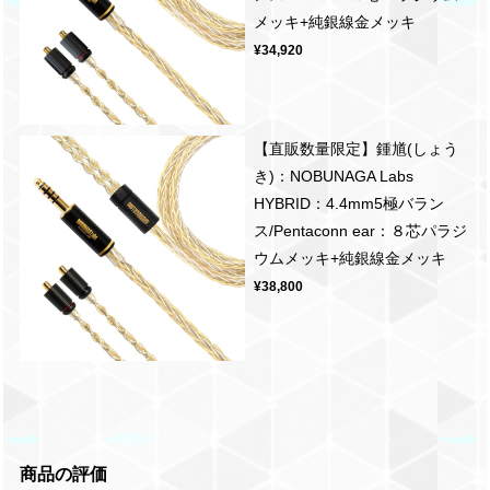
メッキ+純銀線金メッキ
¥34,920
【直販数量限定】鍾馗(しょう
き)：NOBUNAGA Labs
HYBRID：4.4mm5極バラン
ス/Pentaconn ear：８芯パラジ
ウムメッキ+純銀線金メッキ
¥38,800
商品の評価