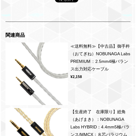
関連商品
≪送料無料≫【中古品】御手杵
（おてぎね）NOBUNAGA Labs
PREMIUM :: 2.5mm4極バラン
ス出力対応ケーブル
¥2,158
【生産終了 在庫限り】総角
（あげまき）：NOBUNAGA
Labs HYBRID：4.4mm5極バラ
ンス/MMCX：８芯パラジウム