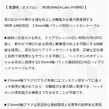
【 素盞嗚（すさのお）:: NOBUNAGA Labs HYBRID 】
音の広がりや奥行き感を向上し分離能力を最大限発揮する
MDR-1AM2対応 2.5mm4極バランス対応ヘッドホンケーブル
■ 線材に伝送ロスを抑え、クリアでレンジの広い特性の7N-OCC
線と、鮮やかで伸びのある高域と解像度の向上を可能にする純銀
線を採用し、高次元のリアリティサウンドを追求。正確な定位感
と自然で表情豊かなサウンドを可能にし、ヘッドホンのポテンシ
ャルを存分に発揮する2.5mm4極バランス接続対応の8芯ハイブリ
ッドリケーブルです。
■ 3.5mm4極プラグのプラグ本体にはコンタクト部すべてに金メ
ッキ処理が施されており、分離能力を最大限に発揮でき、ヘッド
ホンの潜在能力を極限まで引き出すことが可能です。
■ 2.5mm4極プラグは安定的な接続環境と伝導率の効率化を実現