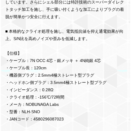
しています。さらにシェル部分には特許技術のスーパーダイレク
トタッチ加工を施し、手に吸い付くような加工によりプラグの着
脱が簡単かつ安全に行えます。
■ 本格的なクライオ処理を施し、電気抵抗値を抑え通電効果が向
上。S/N比を高めノイズや歪みを低減します。
【仕様】
・ケーブル：7N OCC 4芯・銀メッキ ＋ 4N純銀 4芯
・ケーブル長：120cm
・機器側プラグ：2.5mm4極ストレート型プラグ
・ヘッドホン側プラグ：3.5mm4極ストレート型プラグ
・インピーダンス：0.28Ω
・クライオ処理：-156℃/72時間
・メーカ：NOBUNAGA Labs
・型番：NLH-SNO
・JANコード：4580296087023