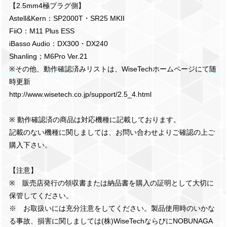
【2.5mm4極プラグ側】
Astell&Kern：SP2000T・SR25 MKII
FiiO：M11 Plus ESS
iBasso Audio：DX300・DX240
Shanling；M6Pro Ver.21
※その他、動作確認済みリストは、WiseTechホームページにて随
時更新
http://www.wisetech.co.jp/support/2.5_4.html
※ 動作確認済の商品は対応機種に記載しております。
記載のない機種に関しましては、お問い合わせよりご確認の上ご
購入下さい。
【注意】
※ 販売店発行の領収書または納品書を購入の証明として大切に
保管してください。
※ お取扱いには充分注意をしてください。製品使用時のいかな
る事故、損害に関しましては(株)WiseTechならびにNOBUNAGA