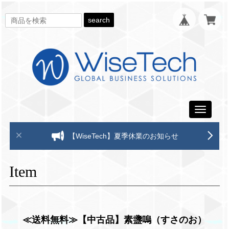
search
Toggle
navigati
【WiseTech】夏季休業のお知らせ
Item
≪送料無料≫【中古品】素盞嗚（すさのお）