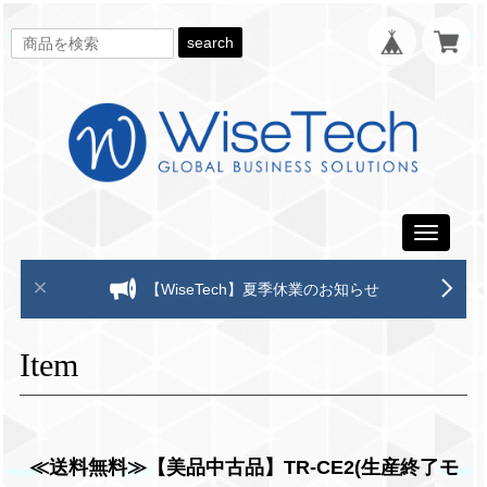
search
Toggle
navigati
【WiseTech】夏季休業のお知らせ
Item
≪送料無料≫【美品中古品】TR-CE2(生産終了モ