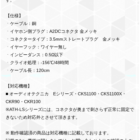
【仕様】
ㆍケーブル：銅
ㆍイヤホン側プラグ：A2DCコネクタ 金メッキ
ㆍコネクタータイプ：3.5mmストレートプラグ 金メッキ
ㆍイヤーフック：ワイヤー無し
ㆍインピーダンス：0.5Ω以下
ㆍクライオ処理：-156℃/48時間
ㆍケーブル長：120cm
【対応機種】
■ オーディオテクニカ Eシリーズ・CKS1100・CKS1100X・
CKR90・CKR100
※ATH-LSシリーズには、コネクタが奥まで刺さらず正常に固定で
きないため対応外とさせて頂きます。
※ 動作確認済の商品は対応機種に記載しております。