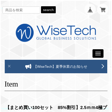
search
Toggle
navigati
【WiseTech】夏季休業のお知らせ
Item
【まとめ買い100セット 85%割引】2.5ｍｍ4極プ