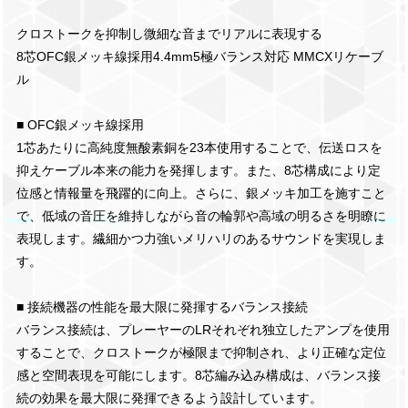
クロストークを抑制し微細な音までリアルに表現する
8芯OFC銀メッキ線採用4.4mm5極バランス対応 MMCXリケーブ
ル
■ OFC銀メッキ線採用
1芯あたりに高純度無酸素銅を23本使用することで、伝送ロスを
抑えケーブル本来の能力を発揮します。また、8芯構成により定
位感と情報量を飛躍的に向上。さらに、銀メッキ加工を施すこと
で、低域の音圧を維持しながら音の輪郭や高域の明るさを明瞭に
表現します。繊細かつ力強いメリハリのあるサウンドを実現しま
す。
■ 接続機器の性能を最大限に発揮するバランス接続
バランス接続は、プレーヤーのLRそれぞれ独立したアンプを使用
することで、クロストークが極限まで抑制され、より正確な定位
感と空間表現を可能にします。8芯編み込み構成は、バランス接
続の効果を最大限に発揮できるよう設計しています。