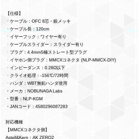
【仕様】
ㆍケーブル：OFC 8芯・銀メッキ
ㆍケーブル長：120cm
ㆍイヤーフック：ワイヤー有り
ㆍケーブルスライダー：スライダー有り
ㆍプラグ：4.4mm5極ストレート型プラグ
ㆍイヤホン側プラグ：MMCXコネクタ (NLP-MMCX-DIY)
ㆍインピーダンス：0.28Ω以下
ㆍクライオ処理：-156℃/72時間
ㆍハンダ：WBT無鉛ハンダ使用
・メーカ：NOBUNAGA Labs
・型番：NLP-KGM
・JANコード：4580296087283
対応機種
【MMCXコネクタ側】
Astell&Kern：AK ZERO2