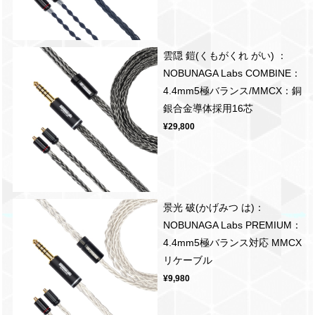
雲隠 鎧(くもがくれ がい) ：
NOBUNAGA Labs COMBINE：
4.4mm5極バランス/MMCX：銅
銀合金導体採用16芯
¥29,800
景光 破(かげみつ は)：
NOBUNAGA Labs PREMIUM：
4.4mm5極バランス対応 MMCX
リケーブル
¥9,980