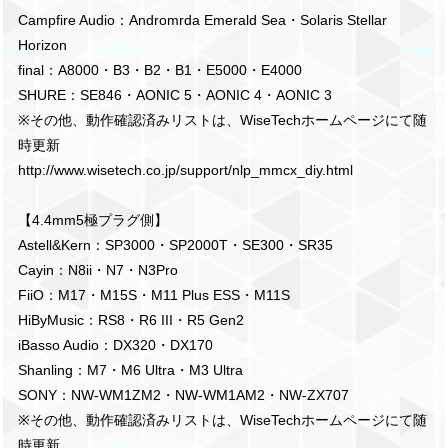
Campfire Audio：Andromrda Emerald Sea・Solaris Stellar
Horizon
final：A8000・B3・B2・B1・E5000・E4000
SHURE：SE846・AONIC 5・AONIC 4・AONIC 3
※その他、動作確認済みリストは、WiseTechホームページにて随
時更新
http://www.wisetech.co.jp/support/nlp_mmcx_diy.html
【4.4mm5極プラグ側】
Astell&Kern：SP3000・SP2000T・SE300・SR35
Cayin：N8ii・N7・N3Pro
FiiO：M17・M15S・M11 Plus ESS・M11S
HiByMusic：RS8・R6 III・R5 Gen2
iBasso Audio：DX320・DX170
Shanling：M7・M6 Ultra・M3 Ultra
SONY：NW-WM1ZM2・NW-WM1AM2・NW-ZX707
※その他、動作確認済みリストは、WiseTechホームページにて随
時更新