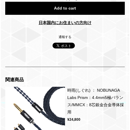
Add to cart
日本国内にお住まいの方向け
通報する
関連商品
時雨(しぐれ) ： NOBUNAGA
Labs Prism：4.4mm5極バラン
ス/MMCX：8芯銀金合金導体採
用
¥24,800