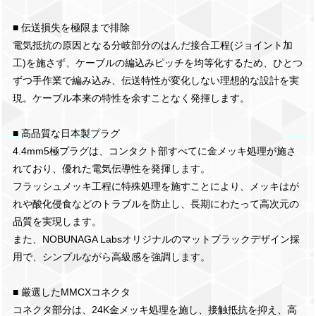
■ 伝送損失を極限まで排除
電気抵抗の原因となる分岐部分のはんだ接合工程(ジョイント加
工)を施さず、ケーブルの編込みピッチを均等化するため、ひとつ
ずつ手作業で編み込み、伝送特性が変化しない理想的な設計を実
現。ケーブル本来の特性を余すことなく発揮します。
■ 高品質な日本製プラグ
4.4mm5極プラグは、コンタクト部すべてに金メッキ処理が施さ
れており、優れた電気伝導性を発揮します。
フラッシュメッキ工程に特殊処理を施すことにより、メッキはが
れや酸化侵食などのトラブルを防止し、長期にわたって高次元の
品質を実現します。
また、NOBUNAGA Labsオリジナルのマットブラックデザイン採
用で、シンプルながら高級感を強調します。
■ 厳選したMMCXコネクタ
コネクタ部分は、24K金メッキ処理を施し、接触抵抗を抑え、高