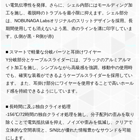
い電気伝導性を発揮。さらに、シェル内部にはモールディング加
工を施し、着脱時のトラブルを最小限に抑えます。シェル部分
は、NOBUNAGA Labsオリジナルのスリットデザインを採用。長
期間使用しても消えないよう黒、赤のラインを溝に印字していま
す。(L側が黒・R側が赤)
■ スマートで軽量な分岐パーツと耳掛けワイヤー
Y分岐部分とケーブルスライダーには、ブラックのアルミアルマ
イト加工を施し、シンプルながら高級感を強調。移動中の使用時
でも、確実な装着ができるようケーブルスライダーを採用してい
ます。 また、耳掛け部分にワイヤーを使用することで高いホール
ド感を持続できるようにしています。
■ 長時間に及ぶ独自クライオ処理
-156℃/72時間の独自クライオ処理を施し、分子配列の歪みを取り
除くことで電気抵抗値を抑え、ノイズや歪みを低減し、クリアで
立体的な空間表現と、S/N比が優れた情報豊かなサウンドを可能
にします。