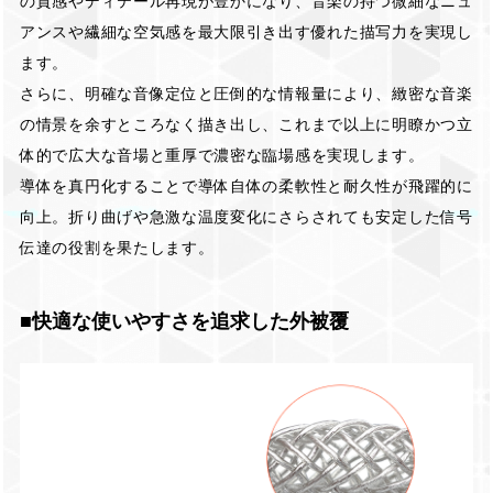
の質感やディテール再現が豊かになり、音楽の持つ微細なニュ
アンスや繊細な空気感を最大限引き出す優れた描写力を実現し
ます。
さらに、明確な音像定位と圧倒的な情報量により、緻密な音楽
の情景を余すところなく描き出し、これまで以上に明瞭かつ立
体的で広大な音場と重厚で濃密な臨場感を実現します。
導体を真円化することで導体自体の柔軟性と耐久性が飛躍的に
向上。折り曲げや急激な温度変化にさらされても安定した信号
伝達の役割を果たします。
■快適な使いやすさを追求した外被覆