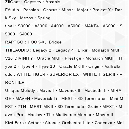
ZiiGaat：Odyssey・Arcanis
FAudio：Passion ⋅ Chorus ⋅ Minor ⋅ Major ⋅ Project Y ⋅ Dar
k Sky ⋅ Mezoo ⋅ Spring
final：S3000 ⋅ A3000 ⋅ A4000 ⋅ A5000 ⋅ MAKE4 ⋅ A6000 ⋅ S
5000 ⋅ S4000
RAPTGO：HOOK-X、Bridge
THIEAUDIO：Legacy 2 ⋅ Legacy 4 ⋅ Elixir ⋅ Monarch MKⅡ ⋅
V16 DIVINITY ⋅ Oracle MKII ⋅ Prestige ⋅ Monarch MKIII ⋅ H
ype 2 ⋅ Hype 4 ⋅ Hype 10 ⋅ Oracle MKIII ⋅ Origin ⋅ Valhalla
qdc：WHITE TIGER・SUPERIOR EX・WHITE TIGER Ⅱ・F
RONTIER
Unique Melody：Mavis Ⅱ ⋅ Maverick Ⅱ ⋅ Macbeth Ti ⋅ MIRA
GE ⋅ MAVEN ⋅ Maverick Ti ⋅ MEST ⋅ 3D Terminator ⋅ Mini M
EST ⋅ 2TH ⋅ MEST MK Ⅱ ⋅ 3D Terminator Grain ⋅ MEXT ⋅ M
aven Pro ⋅ Maslow ⋅ The Multiverse Mentor ⋅ Maven II
Kiwi Ears：Aether ⋅ Airoso ⋅ Orchestra Lite ⋅ Cadenza ⋅ Mel