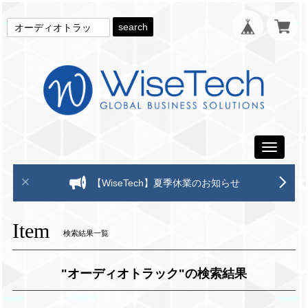
search
Toggle
navigati
【WiseTech】夏季休業のお知らせ
Item
検索結果一覧
"オーディオトラック"の検索結果