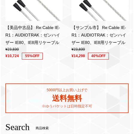
【美品中古品】 Re:Cable IE-
【サンプル市】 Re:Cable IE-
R1：AUDIOTRAK：ゼンハイ
R1：AUDIOTRAK：ゼンハイ
ザー IE80、IE8用リケーブル
ザー IE80、IE8用リケーブル
¥23,830
¥23,830
¥10,724
55%OFF
¥14,298
40%OFF
5000円以上お買い上げで
送料無料
※ゆうパケットは日時指定不可
Search
商品検索