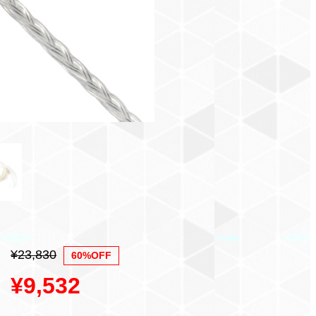
¥23,830
60%OFF
¥9,532