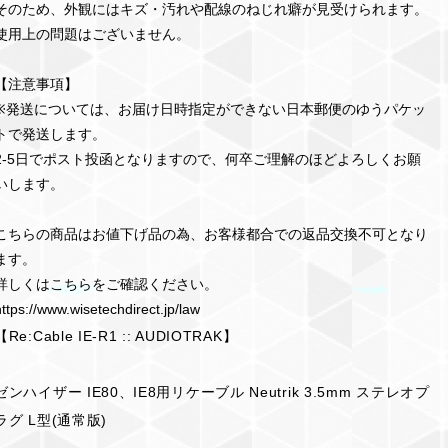
そのため、外観にはキズ・汚れや配線のねじれ癖が見受けられます。
使用上の問題はございません。
【注意事項】
※発送については、お届け日時指定ができない日本郵便のゆうパケッ
トで発送します。
2-5日でポスト投函となりますので、何卒ご理解のほどよろしくお願
いします。
こちらの商品はお値下げ品の為、お客様都合での返品交換不可となり
ます。
詳しくはこちらをご確認ください。
https://www.wisetechdirect.jp/law
【Re:Cable IE-R1 :: AUDIOTRAK】
ゼンハイザー IE80、IE8用リケーブル Neutrik 3.5mm ステレオプ
ラグ L型(通常版)