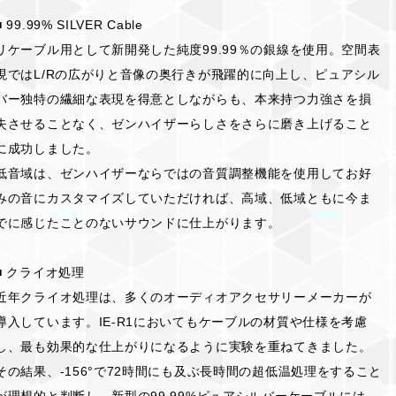
■ 99.99% SILVER Cable
リケーブル用として新開発した純度99.99％の銀線を使用。空間表
現ではL/Rの広がりと音像の奥行きが飛躍的に向上し、ピュアシル
バー独特の繊細な表現を得意としながらも、本来持つ力強さを損
失させることなく、ゼンハイザーらしさをさらに磨き上げること
に成功しました。
低音域は、ゼンハイザーならではの音質調整機能を使用してお好
みの音にカスタマイズしていただければ、高域、低域ともに今ま
でに感じたことのないサウンドに仕上がります。
■ クライオ処理
近年クライオ処理は、多くのオーディオアクセサリーメーカーが
導入しています。IE-R1においてもケーブルの材質や仕様を考慮
し、最も効果的な仕上がりになるように実験を重ねてきました。
その結果、-156°で72時間にも及ぶ長時間の超低温処理をすること
が理想的と判断し、新型の99.99%ピュアシルバーケーブルには、