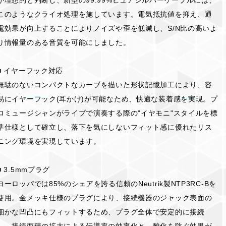
このようなクライオ処理を施しています。電気抵抗値を抑え、通
電効果が向上することによりノイズや歪を低減し、S/N比の高いよ
り情報量のある音質を可能にしました。
■ イヤーフック対応
無駄のないコンパクトなカーブを描いた形状記憶加工により、容
易にイヤーフック(耳かけ)が可能なため、快適な装着感を実現。プ
ロミュージシャンがライブで演奏する際の"イヤモニ"スタイルを標
準仕様として確立し、落下を気にしないフィット感に優れたリス
ニング環境を実現しています。
■ 3.5mmプラグ
ヨーロッパでは85%のシェアを誇る信頼のNeutrik製NTP3RC-Bを
使用。金メッキ仕様のプラグにより、接続機器のジャック表面の
細かな凹凸にもフィットするため、プラグ全体で安定的に接続
し、接続面積の拡大による伝導率の効率化と、酸化を防ぐ効果が