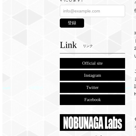
登録
Link
リンク
Official site
Instagram
Twitter
Facebook