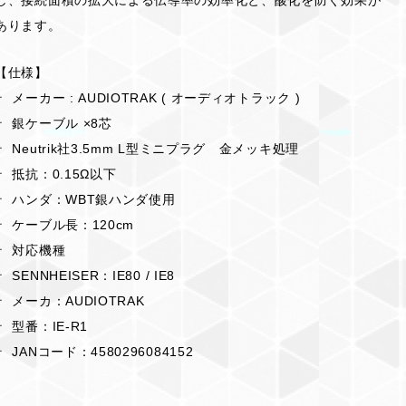
あります。
【仕様】
ㆍ メーカー : AUDIOTRAK ( オーディオトラック )
ㆍ 銀ケーブル ×8芯
ㆍ Neutrik社3.5mm L型ミニプラグ 金メッキ処理
ㆍ 抵抗：0.15Ω以下
ㆍ ハンダ：WBT銀ハンダ使用
ㆍ ケーブル長：120cm
ㆍ 対応機種
ㆍ SENNHEISER：IE80 / IE8
ㆍ メーカ：AUDIOTRAK
ㆍ 型番：IE-R1
ㆍ JANコード：4580296084152