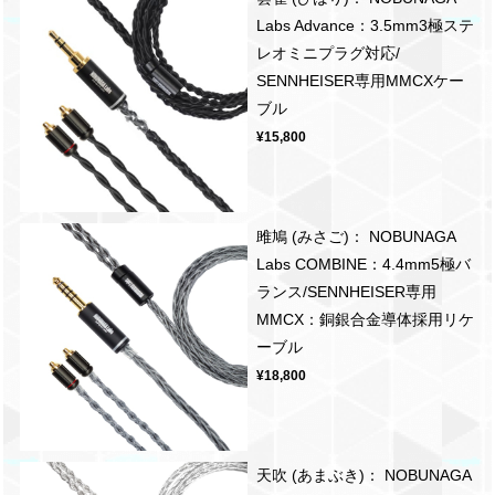
Labs Advance：3.5mm3極ステ
レオミニプラグ対応/
SENNHEISER専用MMCXケー
ブル
¥15,800
雎鳩 (みさご)： NOBUNAGA
Labs COMBINE：4.4mm5極バ
ランス/SENNHEISER専用
MMCX：銅銀合金導体採用リケ
ーブル
¥18,800
天吹 (あまぶき)： NOBUNAGA