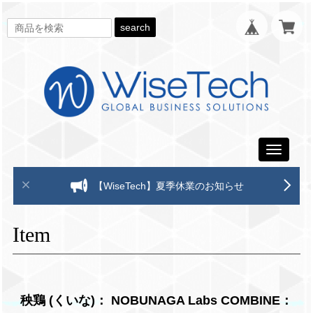
search
Toggle
navigati
【WiseTech】夏季休業のお知らせ
Item
秧鶏 (くいな)： NOBUNAGA Labs COMBINE：