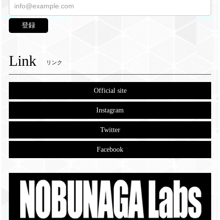
登録
Link
リンク
Official site
Instagram
Twitter
Facebook